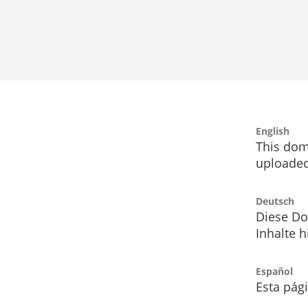
English
This dom
uploaded
Deutsch
Diese Do
Inhalte h
Español
Esta pág