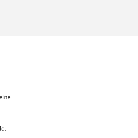
eine
do.